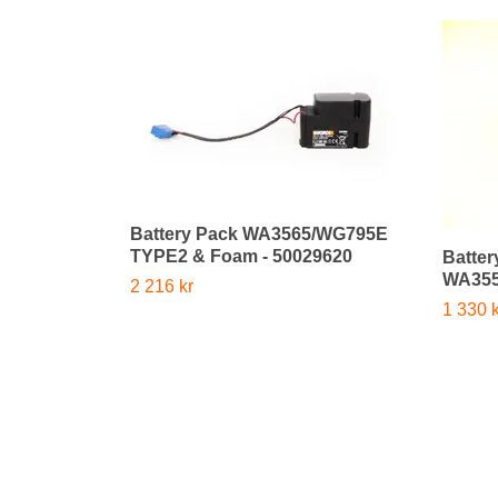
Battery Pack WA3565/WG795E
TYPE2 & Foam - 50029620
Batter
WA355
2 216 kr
1 330 k