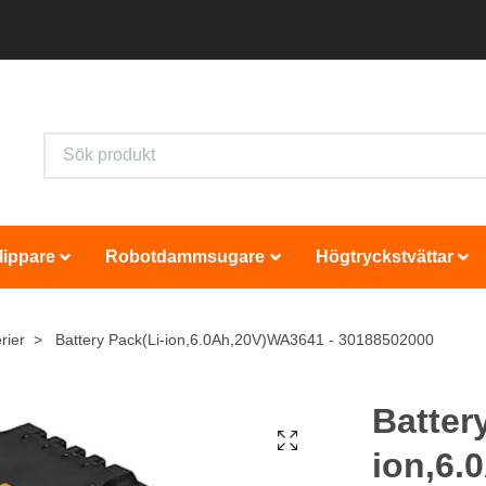
lippare
Robotdammsugare
Högtryckstvättar
rier
Battery Pack(Li-ion,6.0Ah,20V)WA3641 - 30188502000
Batter
ion,6.