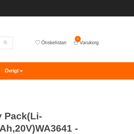
0
Önskelistan
Varukorg
Övrigt
y Pack(Li-
0Ah,20V)WA3641 -