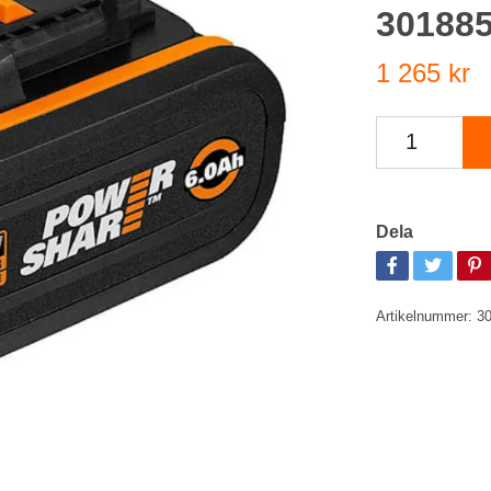
30188
1 265 kr
Dela
Artikelnummer:
3