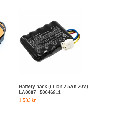
Battery pack(
)
WA3553.3 - 5
1 323 kr
Battery pack (Li-ion,2.5Ah,20V)
LA0007 - 50046811
1 583 kr