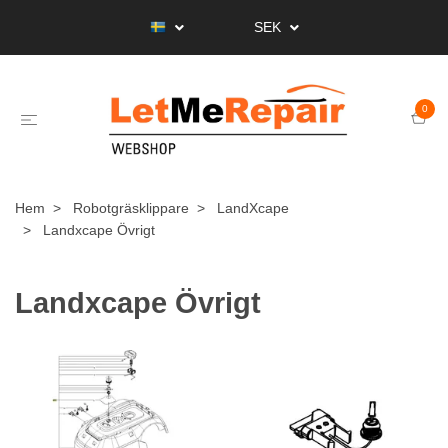
SEK
0
Hem
Robotgräsklippare
LandXcape
Landxcape Övrigt
Landxcape Övrigt