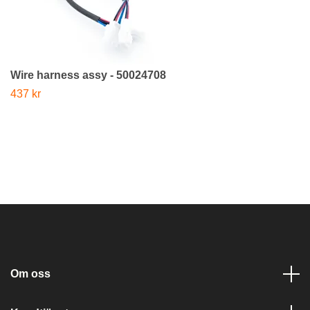
Wire harness assy - 50024708
437 kr
Om oss