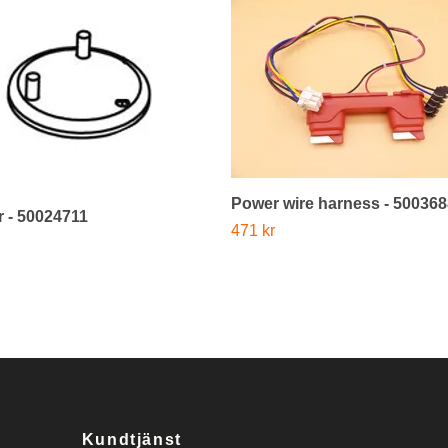
Power wire harness - 50036
 - 50024711
471 kr
Kundtjänst