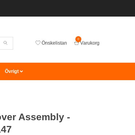
0
Önskelistan
Varukorg
Övrigt
ver Assembly -
147