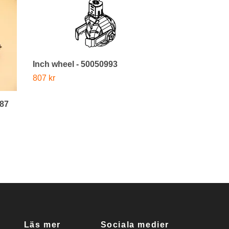
Inch wheel - 50050993
807 kr
887
Drive gear a
955 kr
Läs mer
Sociala medier