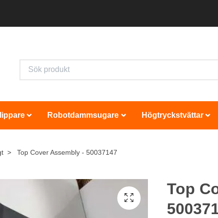
lippare
Robotdammsugare
Högtryckstvättar
gt
Top Cover Assembly - 50037147
Top Co
50037