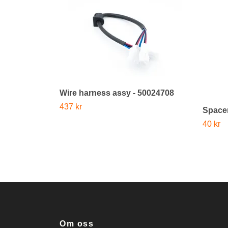
Wire harness assy - 50024708
437 kr
Spacer
40 kr
Om oss