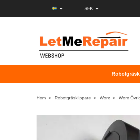
SEK
Robotgräsk
Hem
Robotgräsklippare
Worx
Worx Övri