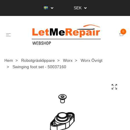
SEK
0
Hem
Robotgräsklippare
Worx
Worx Övrigt
Swinging foot set - 50037160