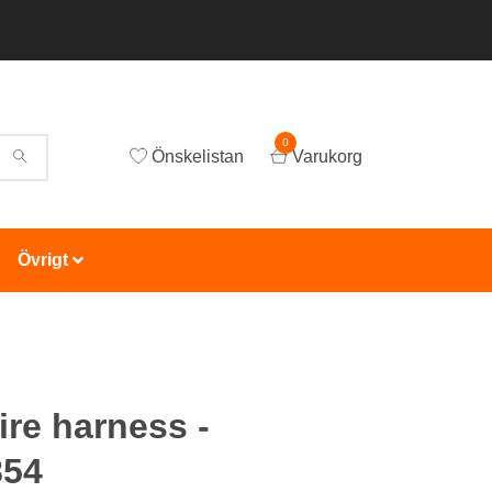
0
Önskelistan
Varukorg
Övrigt
ire harness -
854