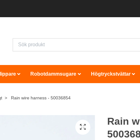
lippare
Robotdammsugare
Högtryckstvättar
gt
Rain wire harness - 50036854
Rain w
50036