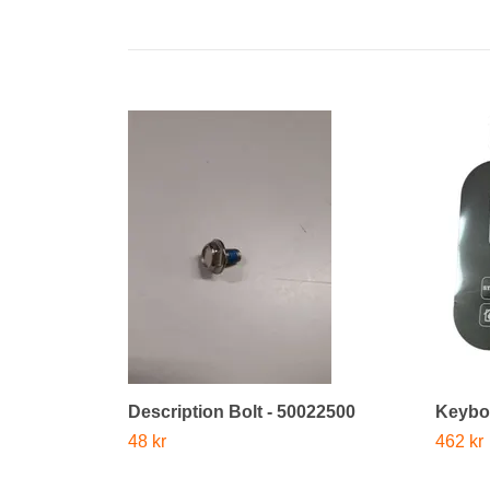
Description Bolt - 50022500
Keyboa
48 kr
462 kr