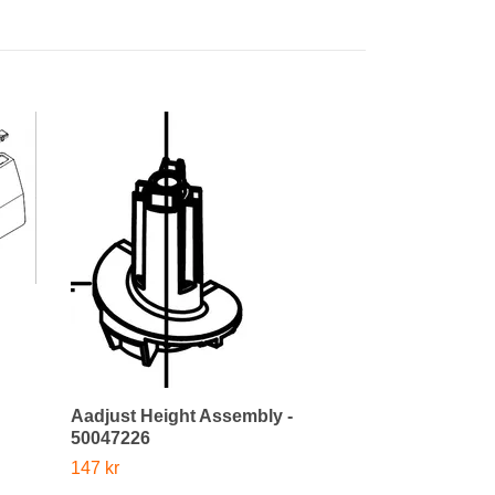
Drive gear a
830 kr
Aadjust Height Assembly -
50047226
147 kr