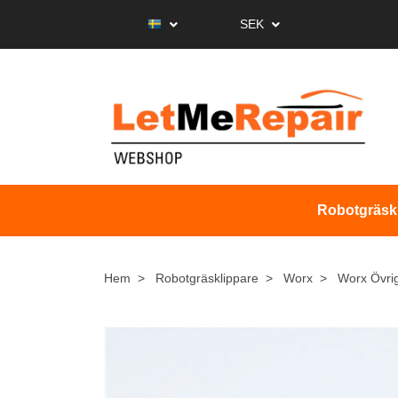
SEK
Robotgräsk
Hem
Robotgräsklippare
Worx
Worx Övri