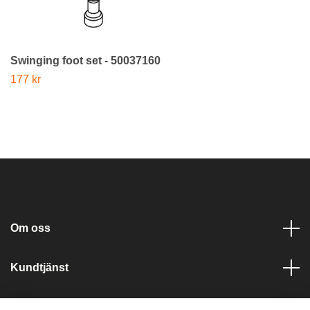
Swinging foot set - 50037160
177 kr
Om oss
Kundtjänst
Läs mer