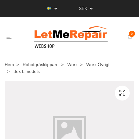
SEK
0
Hem
Robotgräsklippare
Worx
Worx Övrigt
Box L models