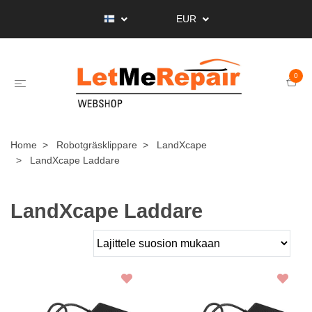
EUR
0
Home
Robotgräsklippare
LandXcape
LandXcape Laddare
LandXcape Laddare