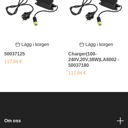
Lägg i korgen
Lägg i korgen
50037125
Charger(100-
240V,20V,38W)LA8002 -
117,94 €
50037180
117,94 €
Om oss