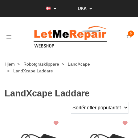
DKK
0
Hjem
Robotgräsklippare
LandXcape
LandXcape Laddare
LandXcape Laddare