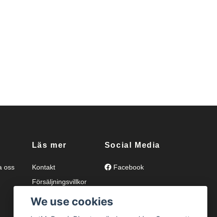
Läs mer
Social Media
a oss
Kontakt
Facebook
Försäljningsvillkor
Integritetspolicy
We use cookies
Ångerrätt och retur