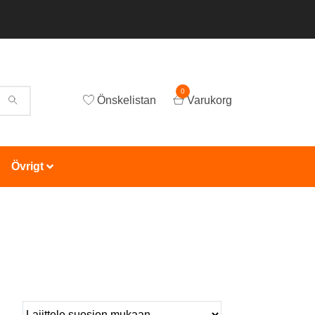
0
Önskelistan
Varukorg
Övrigt