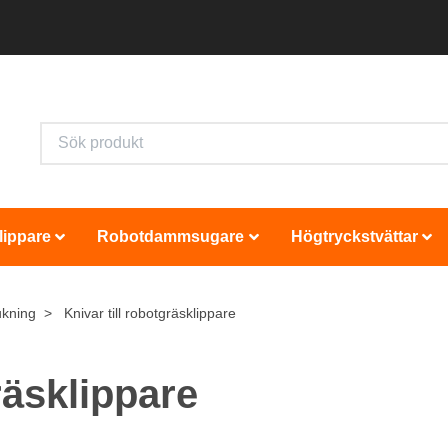
lippare
Robotdammsugare
Högtryckstvättar
ukning
Knivar till robotgräsklippare
räsklippare