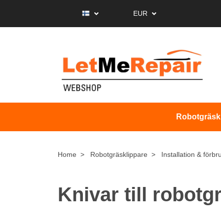
EUR
Robotgräsk
Home
Robotgräsklippare
Installation & förbr
Knivar till robotg