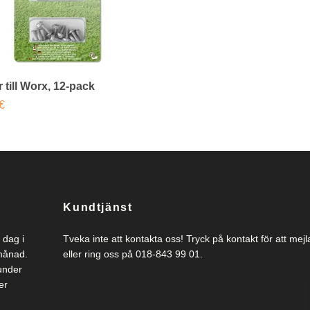
 till Worx, 12-pack
€
Kundtjänst
 dag i
Tveka inte att kontakta oss! Tryck på kontakt för att mejl
 månad.
eller ring oss på 018-843 99 01.
under
er