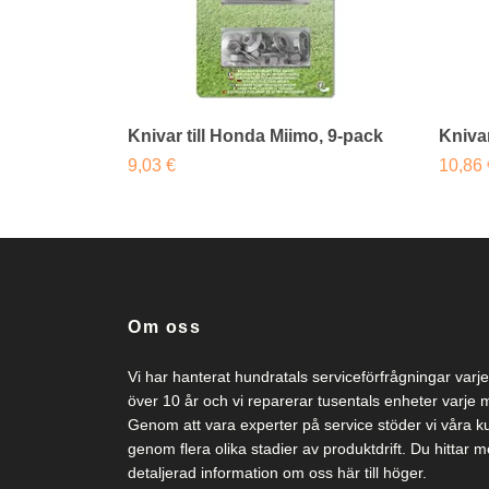
Knivar till Honda Miimo, 9-pack
Knivar
9,03 €
10,86 
Om oss
Vi har hanterat hundratals serviceförfrågningar varje
över 10 år och vi reparerar tusentals enheter varje
Genom att vara experter på service stöder vi våra k
genom flera olika stadier av produktdrift. Du hittar m
detaljerad information om oss här till höger.