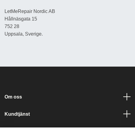
LetMeRepair Nordic AB
Hållnäsgata 15
752 28
Uppsala, Sverige.
Om oss
Kundtjänst
Läs mer