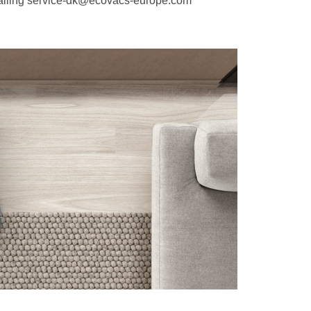
ailing
service-dk@ecovacs-europe.com