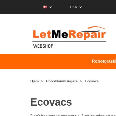
DKK
Robotgräskl
Hjem
Robotdammsugare
Ecovacs
Ecovacs