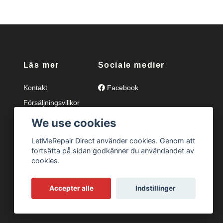
Läs mer
Sociale medier
Kontakt
Facebook
Försäljningsvillkor
Integritetspolicy
We use cookies
Ångerrätt och retur
LetMeRepair Direct använder cookies. Genom att
Om oss
fortsätta på sidan godkänner du användandet av
cookies.
Accepter alle
Indstillinger