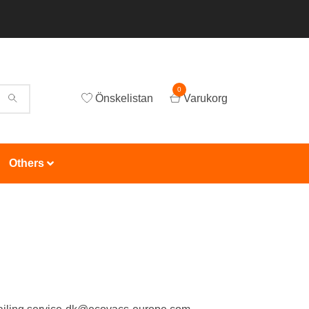
0
Önskelistan
Varukorg
Others